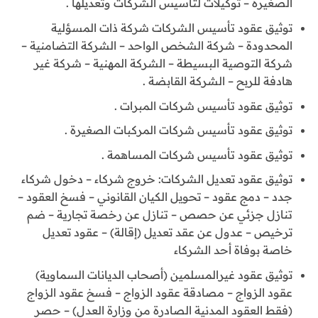
الصغيرة – توكيلات لتأسيس الشركات وتعديلها .
توثيق عقود تأسيس الشركات شركة ذات المسؤلية
المحدودة – شركة الشخص الواحد – الشركة التضامنية –
شركة التوصية البسيطة – الشركة المهنية – شركة غير
هادفة للربح – الشركة القابضة .
توثيق عقود تأسيس شركات المبرات .
توثيق عقود تأسيس شركات المركبات الصغيرة .
توثيق عقود تأسيس شركات المساهمة .
توثيق عقود تعديل الشركات: خروج شركاء – دخول شركاء
جدد – دمج عقود – تحويل الكيان القانوني – فسخ العقود –
تنازل جزئي عن حصص – تنازل عن رخصة تجارية – ضم
ترخيص – عدول عن عقد تعديل (إقالة) – عقود تعديل
خاصة بوفاة أحد الشركاء
توثيق عقود غيرالمسلمين (أصحاب الديانات السماوية)
عقود الزواج – مصادقة عقود الزواج – فسخ عقود الزواج
(فقط العقود المدنية الصادرة من وزارة العدل) – حصر