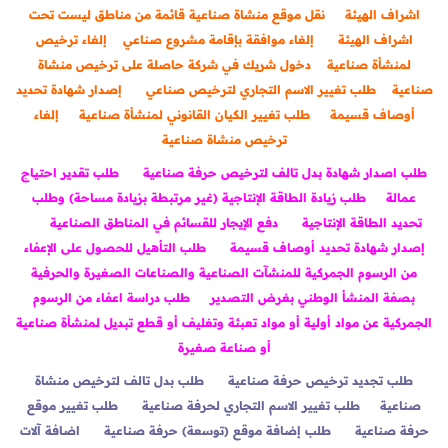
اشراف الهيئة
نقل موقع منشاة صناعية قائمة من مناطق ليست تحت
اشراف الهيئة
إلغاء موافقة بإقامة مشروع صناعي
إلغاء ترخيص
لمنشأة صناعية
دخول شريك في شركة حاصلة على ترخيص منشاة
صناعية
طلب تغيير الاسم التجاري لترخيص صناعي
إصدار شهادة تحديد
أوصاف قسيمة
طلب تغيير الكيان القانوني لمنشأة صناعية
إلغاء
ترخيص منشاة صناعية
طلب اصدار شهادة بدل تالف لترخيص حرفة صناعية
طلب تقدير احتياج
عمالة
طلب زيادة الطاقة الإنتاجية (غير مرتبطة بزيادة مساحة) وطلب
تحديد الطاقة الإنتاجية
دفع الإيجار للقسائم في المناطق الصناعية
إصدار شهادة تحديد أوصاف قسيمة
طلب التأهيل للحصول على الإعفاء
من الرسوم الجمركية للمنشآت الصناعية والصناعات الصغيرة والحرفية
بصفة المنشأ الوطني بغرض التصدير
طلب دراسة اعفاء من الرسوم
الجمركية عن مواد أولية أو مواد تعبئة وتغليف أو قطع تبديل لمنشأة صناعية
أو صناعة صغيرة
طلب تجديد ترخيص حرفة صناعية
طلب بدل تالف لترخيص منشاة
صناعية
طلب تغيير الاسم التجاري لحرفة صناعية
طلب تغيير موقع
حرفة صناعية
طلب إضافة موقع (توسعة) حرفة صناعية
اضافة آلات