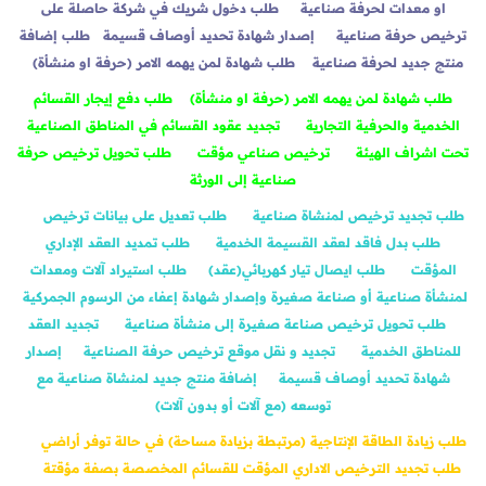
او معدات لحرفة صناعية
طلب دخول شريك في شركة حاصلة على
ترخيص حرفة صناعية
إصدار شهادة تحديد أوصاف قسيمة
طلب إضافة
منتج جديد لحرفة صناعية
طلب شهادة لمن يهمه الامر (حرفة او منشأة)
طلب شهادة لمن يهمه الامر (حرفة او منشأة)
طلب دفع إيجار القسائم
الخدمية والحرفية التجارية
تجديد عقود القسائم في المناطق الصناعية
تحت اشراف الهيئة
ترخيص صناعي مؤقت
طلب تحويل ترخيص حرفة
صناعية إلى الورثة
طلب تجديد ترخيص لمنشاة صناعية
طلب تعديل على بيانات ترخيص
طلب بدل فاقد لعقد القسيمة الخدمية
طلب تمديد العقد الإداري
المؤقت
طلب ايصال تيار كهربائي(عقد)
طلب استيراد آلات ومعدات
لمنشأة صناعية أو صناعة صغيرة وإصدار شهادة إعفاء من الرسوم الجمركية
طلب تحويل ترخيص صناعة صغيرة إلى منشأة صناعية
تجديد العقد
للمناطق الخدمية
تجديد و نقل موقع ترخيص حرفة الصناعية
إصدار
شهادة تحديد أوصاف قسيمة
إضافة منتج جديد لمنشاة صناعية مع
توسعه (مع آلات أو بدون آلات)
طلب زيادة الطاقة الإنتاجية (مرتبطة بزيادة مساحة) في حالة توفر أراضي
طلب تجديد الترخيص الاداري المؤقت للقسائم المخصصة بصفة مؤقتة