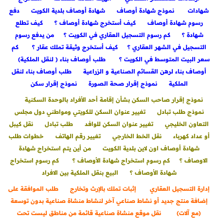
شهادات
نموذج شهادة أوصاف
شهادة أوصاف بلدية الكويت
دفع
رسوم شهادة أوصاف
كيف أستخرج شهادة أوصاف ؟
كيف تطلع
شهادة ؟
كم رسوم التسجيل العقاري في الكويت ؟
من يدفع رسوم
التسجيل في الشهر العقاري ؟
كيف أستخرج وثيقة تملك عقار ؟
كم
سعر البيت المتوسط ​​في الكويت ؟
طلب أوصاف بناء ( لنقل الملكية)
أوصاف بناء لرهن القسائم الصناعية و الزراعية
طلب أوصاف بناء لنقل
الملكية
نموذج إقرار صحة الصورة نموذج إقرار سكن
نموذج إقرار صاحب السكن بشأن إقامة أحد الأفراد بالوحدة السكنية
نموذج طلب تبادل
تغيير عنوان السكن للكويتي ومواطني دول مجلس
التعاون الخليجي
تغيير عنوان السكن للوافد
طلب تبادل
نقل كيبل
أو عداد كهرباء
نقل الخط الخارجي
تغيير رقم الهاتف
خطوات طلب
شهادة أوصاف اون لاين بلدية الكويت
من أين يتم استخراج شهادة
الاوصاف ؟
كم رسوم استخراج شهادة الأوصاف ؟
كم رسوم استخراج
شهادة الأوصاف ؟
البيع بنقل الملكية بين الافراد
إدارة التسجيل العقاري
إثبات تملك بالإرث وتخارج
طلب الموافقة على
إضافة منتج جديد أو نشاط صناعي آخر لنشاط منشاة صناعية بدون توسعة
(مع آلات)
نقل موقع منشاة صناعية قائمة من مناطق ليست تحت