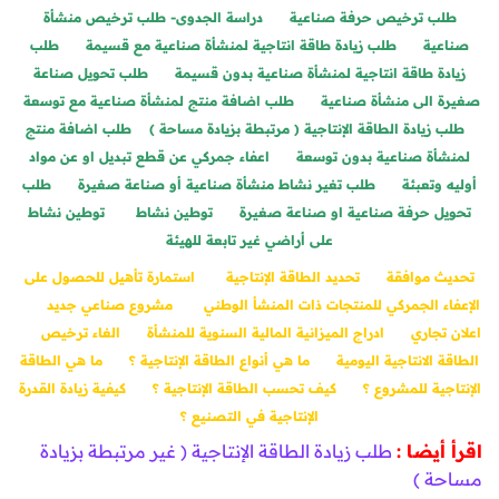
طلب ترخيص حرفة صناعية
دراسة الجدوى- طلب ترخيص منشأة
صناعية
طلب زيادة طاقة انتاجية لمنشأة صناعية مع قسيمة
طلب
زيادة طاقة انتاجية لمنشأة صناعية بدون قسيمة
طلب تحويل صناعة
صغيرة الى منشأة صناعية
طلب اضافة منتج لمنشأة صناعية مع توسعة
طلب زيادة الطاقة الإنتاجية ( مرتبطة بزيادة مساحة )
طلب اضافة منتج
لمنشأة صناعية بدون توسعة
اعفاء جمركي عن قطع تبديل او عن مواد
أوليه وتعبئة
طلب تغير نشاط منشأة صناعية أو صناعة صغيرة
طلب
تحويل حرفة صناعية او صناعة صغيرة
توطين نشاط
توطين نشاط
على أراضي غير تابعة للهيئة
تحديث موافقة
تحديد الطاقة الإنتاجية
استمارة تأهيل للحصول على
الإعفاء الجمركي للمنتجات ذات المنشأ الوطني
مشروع صناعي جديد
اعلان تجاري
ادراج الميزانية المالية السنوية للمنشأة
الغاء ترخيص
الطاقة الانتاجية اليومية
ما هي أنواع الطاقة الإنتاجية ؟
ما هي الطاقة
الإنتاجية للمشروع ؟
كيف تحسب الطاقة الإنتاجية ؟
كيفية زيادة القدرة
الإنتاجية في التصنيع ؟
اقرأ أيضا :
طلب زيادة الطاقة الإنتاجية ( غير مرتبطة بزيادة
مساحة )