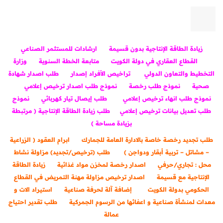
زيادة الطاقة الإنتاجية بدون قسيمة
ارشادات للمستثمر الصناعي
القطاع العقاري في دولة الكويت
متابعة الخطة السنوية
وزارة
التخطيط والتعاون الدولي
تراخيص الأفراد إصدار
طلب اصدار شهادة
صحية
نموذج طلب رخصة
نموذج طلب اصدار ترخيص إعلامي
نموذج طلب انهاء ترخيص إعلامي
طلب إيصال تيار كهربائي
نموذج
طلب تعديل بيانات ترخيص إعلامي
طلب زيادة الطاقة الإنتاجية ( مرتبطة
بزيادة مساحة )
طلب تجديد رخصة خاصة بالادارة العامة للجمارك
ابرام العقود ( الزراعية
– مشاتل – تربية أبقار ودواجن )
طلب (ترخيص/تجديد) مزاولة نشاط
محل : تجاري/حرفي
اصدار رخصة لمخزن مواد غذائية
زيادة الطاقة
الإنتاجية مع قسيمة
اصدار ترخيص مزاولة مهنة التمريض في القطاع
الحكومي بدولة الكويت
إضافة آلة لحرفة صناعية
استيراد الات و
معدات لمنشأة صناعية و اعفائها من الرسوم الجمركية
طلب تقدير احتياج
عمالة