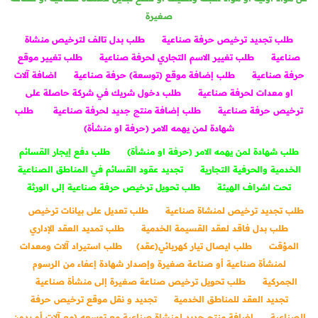
صغيرة
طلب تجديد ترخيص حرفة صناعية
طلب بدل تالف لترخيص منشاة
صناعية
طلب تغيير الاسم التجاري لحرفة صناعية
طلب تغيير موقع
حرفة صناعية
طلب إضافة موقع (توسعة) حرفة صناعية
اضافة آلات
او معدات لحرفة صناعية
طلب دخول شريك في شركة حاصلة على
ترخيص حرفة صناعية
طلب إضافة منتج جديد لحرفة صناعية
طلب
شهادة لمن يهمه الامر (حرفة او منشأة)
طلب شهادة لمن يهمه الامر (حرفة او منشأة)
طلب دفع إيجار القسائم
الخدمية والحرفية التجارية
تجديد عقود القسائم في المناطق الصناعية
تحت اشراف الهيئة
طلب تحويل ترخيص حرفة صناعية إلى الورثة
طلب تجديد ترخيص لمنشاة صناعية
طلب تعديل على بيانات ترخيص
طلب بدل فاقد لعقد القسيمة الخدمية
طلب تمديد العقد الإداري
المؤقت
طلب ايصال تيار كهربائي(عقد)
طلب استيراد آلات ومعدات
لمنشأة صناعية أو صناعة صغيرة وإصدار شهادة إعفاء من الرسوم
الجمركية
طلب تحويل ترخيص صناعة صغيرة إلى منشأة صناعية
تجديد العقد للمناطق الخدمية
تجديد و نقل موقع ترخيص حرفة
الصناعية
إضافة منتج جديد لمنشاة صناعية مع توسعه (مع آلات أو بدون