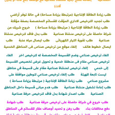
آلات)
طلب زيادة الطاقة الإنتاجية (مرتبطة بزيادة مساحة) في حالة توفر أراضي
طلب تجديد الترخيص الاداري المؤقت للقسائم المخصصة بصفة مؤقتة
طلب زيادة الطاقة الإنتاجية ( مرتبطة بزيادة مساحة )
خروج شريك من
شركة حاصلة على ترخيص منشاة صناعية
طلب بدل فاقد لترخيص منشاة
صناعية
طلب تقوية التيار الكهربائى
طلب ايصال مياه عذبة
طلب
ايصال خطوط هاتف
إلغاء موقع من ترخيص صناعى فى المناطق الخدمية
الغاء ترخيص صناعي وضم القسيمة المخصصة له لترخيص اخر
الغاء
ترخيص صناعي مقام فى منطقة خدمية و تحويل غرض تخصيص القسيمة
إلى خدمي
إلغاء ترخيص لمنشاة صناعية مقام على قسيمة في مناطق
ليست تابعة للهيئة
طلب إلغاء ترخيص صناعي لتوطين موافقة على
مشروع صناعي
طلب زيادة الطاقة الإنتاجية ( مرتبطة بزيادة مساحة )
طلب إعادة تشغيل منشاة صناعية
طلب هدم مبانى قسيمة داخل المناطق
الصناعية
طلب اصدار شهادة بدل فاقد لترخيص حرفة صناعية
طلب خروج في شركة حاصلة على ترخيص حرفة صناعية
طلب شهادة
دفع مخالفات بناء
طلب رهن و تحديد أوصاف عقار للقسائم في المناطق
الصناعية
الغاء ترخيص صناعي مقام على قسيمة بمنطقة صناعية لنقل