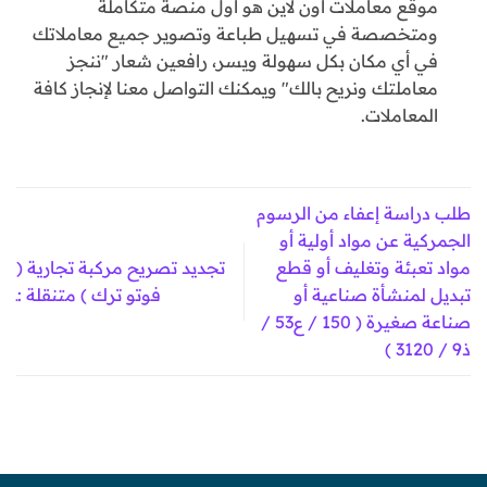
موقع معاملات أون لاين هو أول منصة متكاملة
ومتخصصة في تسهيل طباعة وتصوير جميع معاملاتك
في أي مكان بكل سهولة ويسر، رافعين شعار "ننجز
معاملتك ونريح بالك" ويمكنك التواصل معنا لإنجاز كافة
المعاملات.
طلب دراسة إعفاء من الرسوم
الجمركية عن مواد أولية أو
مواد تعبئة وتغليف أو قطع
تجديد تصريح مركبة تجارية (
تبديل لمنشأة صناعية أو
فوتو ترك ) متنقلة :ـ
صناعة صغيرة ( 150 / ع53 /
ذ9 / 3120 )