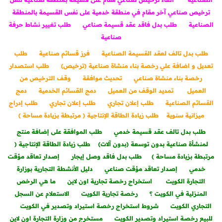
ترخيص صناعي آخر مقام في منطقة خدمية على نفس القسيمة بالمنطقة
الصناعية
طلب بدل فاقد عقد قسيمة صناعي
طلب تغيير نشاط حرفة
صناعية
طلب بدل تالف لعقد القسيمة الصناعية
فرز قسائم صناعية
طلب
تعديل و اضافة علي رخصة بناء منشاة صناعية (ترخيص)
طلب استصدار
رخصة بناء منشاة صناعي
تحديث موافقة
وقف الترخيص من
العميل
تمديد الوقف من العميل
دمج القسائم الخدمية
دمج
القسائم الصناعية
طلب إعلان تجاري
طلب إعلان تجاري
طلب إدراج
ميزانية سنوية
طلب زيادة الطاقة الإنتاجية ( مرتبطة بزيادة مساحة )
طلب بدل تالف عقد قسيمة خدمي
طلب الموافقة على إضافة منتج
لمنشأة صناعية بدون توسعة (بدون آلات)
طلب زيادة الطاقة الإنتاجية (
مرتبطة بزيادة مساحة )
طلب بدل فاقد وصل إيجار
إصدار تعاقد مؤقت
خدمي
إصدار تعاقد مؤقت صناعي
دليل الأنشطة التجارية بوزارة
التجارة الكويت
استخراج رخصة تجارية اون لاين
ما هي الرخص
المنزلية في الكويت ؟
رخصة تجارية الكويت
الاستعلام عن السجل
التجاري الكويت
شروط استخراج رخصة استيراد وتصدير في الكويت
للبيع رخصة استيراد وتصدير الكويت
مستخرج من وزارة التجارة اون لاين