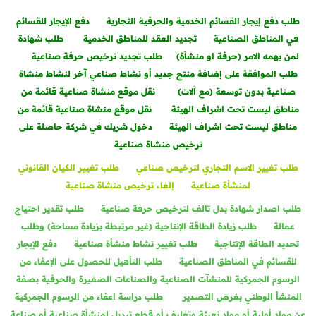
طلب دفع إيجار القسائم الخدمية والحرفية التجارية
دفع الإيجار للقسائم
في المناطق الصناعية
تجديد العقد للمناطق الخدمية
طلب شهادة
لمن يهمه الامر (حرفة او منشأة)
طلب تجديد ترخيص حرفة صناعية
طلب الموافقة على إضافة منتج جديد أو نشاط صناعي آخر لنشاط منشاة
صناعية بدون توسعة (مع آلات)
نقل موقع منشاة صناعية قائمة من
مناطق ليست تحت اشراف الهيئة
نقل موقع منشاة صناعية قائمة من
مناطق ليست تحت اشراف الهيئة
دخول شريك في شركة حاصلة على
ترخيص منشاة صناعية
طلب تغيير الاسم التجاري لترخيص صناعي
طلب تغيير الكيان القانوني
لمنشأة صناعية
إلغاء ترخيص منشاة صناعية
طلب اصدار شهادة بدل تالف لترخيص حرفة صناعية
طلب تقدير احتياج
عمالة
طلب زيادة الطاقة الإنتاجية (غير مرتبطة بزيادة مساحة) وطلب
تحديد الطاقة الإنتاجية
طلب تغيير نشاط منشأة صناعية
دفع الإيجار
للقسائم في المناطق الصناعية
طلب التأهيل للحصول على الإعفاء من
الرسوم الجمركية للمنشآت الصناعية والصناعات الصغيرة والحرفية بصفة
المنشأ الوطني بغرض التصدير
طلب دراسة اعفاء من الرسوم الجمركية
عن مواد أولية أو مواد تعبئة وتغليف أو قطع تبديل لمنشأة صناعية أو صناعة