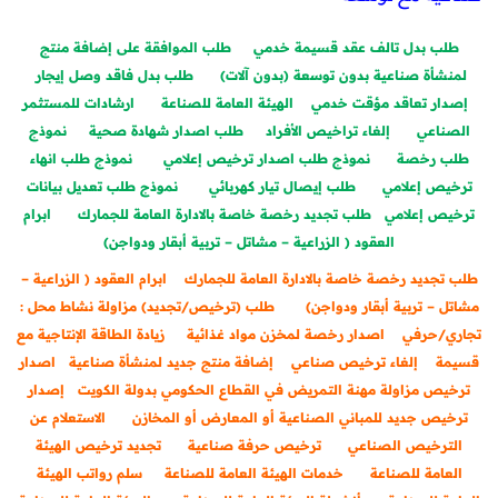
طلب
بدل تالف عقد قسيمة خدمي
طلب الموافقة على إضافة منتج
لمنشأة صناعية بدون توسعة (بدون آلات)
طلب بدل فاقد وصل إيجار
إصدار تعاقد مؤقت خدمي
الهيئة العامة للصناعة
ارشادات للمستثمر
الصناعي
إلغاء تراخيص الأفراد
طلب اصدار شهادة صحية
نموذج
طلب رخصة
نموذج طلب اصدار ترخيص إعلامي
نموذج طلب انهاء
ترخيص إعلامي
طلب إيصال تيار كهربائي
نموذج طلب تعديل بيانات
ترخيص إعلامي
طلب تجديد رخصة خاصة بالادارة العامة للجمارك
ابرام
العقود ( الزراعية – مشاتل – تربية أبقار ودواجن)
طلب تجديد رخصة خاصة بالادارة العامة للجمارك
ابرام العقود ( الزراعية –
مشاتل – تربية أبقار ودواجن)
طلب (ترخيص/تجديد) مزاولة نشاط محل :
تجاري/حرفي
اصدار رخصة لمخزن مواد غذائية
زيادة الطاقة الإنتاجية مع
قسيمة
إلغاء ترخيص صناعي
إضافة منتج جديد لمنشأة صناعية
اصدار
ترخيص مزاولة مهنة التمريض في القطاع الحكومي بدولة الكويت
إصدار
ترخيص جديد للمباني الصناعية أو المعارض أو المخازن
الاستعلام عن
الترخيص الصناعي
ترخيص حرفة صناعية
تجديد ترخيص الهيئة
العامة للصناعة
خدمات الهيئة العامة للصناعة
سلم رواتب الهيئة