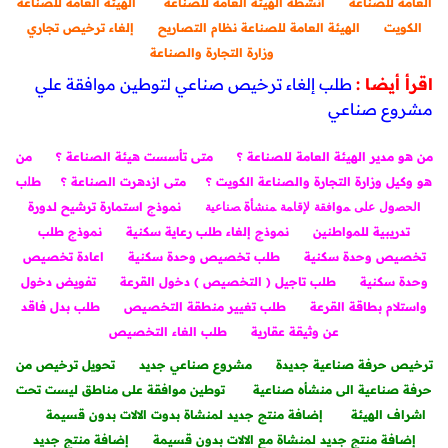
العامة للصناعة
أنشطة الهيئة العامة للصناعة
الهيئة العامة للصناعة
الكويت
الهيئة العامة للصناعة نظام التصاريح
إلغاء ترخيص تجاري
وزارة التجارة والصناعة
اقرأ أيضا :
طلب إلغاء ترخيص صناعي لتوطين موافقة علي
مشروع صناعي
من هو مدير الهيئة العامة للصناعة ؟
متى تأسست هيئة الصناعة ؟
من
هو وكيل وزارة التجارة والصناعة الكويت ؟
متى ازدهرت الصناعة ؟
طﻠب
اﻟﺤﺼوﻝ ﻋﻠﻰ ﻤواﻓﻘﺔ ﻹﻗﺎﻤﺔ ﻤﻨﺸﺄة ﺼﻨﺎﻋﻴﺔ
نموذج استمارة ترشيح لدورة
تدريبية للمواطنين
نموذج إلغاء طلب رعاية سكنية
نموذج طلب
تخصيص وحدة سكنية
طلب تخصيص وحدة سكنية
اعادة تخصيص
وحدة سكنية
طلب تاجيل ( التخصيص ) دخول القرعة
تفويض دخول
واستلام بطاقة القرعة
طلب تغيير منطقة التخصيص
طلب بدل فاقد
عن وثيقة عقارية
طلب الغاء التخصيص
ترخيص حرفة صناعية جديدة
مشروع صناعي جديد
تحويل ترخيص من
حرفة صناعية الى منشأه صناعية
توطين موافقة على مناطق ليست تحت
اشراف الهيئة
إضافة منتج جديد لمنشاة بدوت الالات بدون قسيمة
إضافة منتج جديد لمنشاة مع الالات بدون قسيمة
إضافة منتج جديد