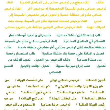
هاتف
إلغاء موقع من ترخيص صناعى فى المناطق الخدمية
الغاء
ترخيص صناعي وضم القسيمة المخصصة له لترخيص آخر
الغاء ترخيص
صناعي مقام فى منطقة خدمية و تحويل غرض تخصيص القسيمة إلى
خدمي
الغاء ترخيص لمنشاة صناعية مقام على قسيمة ليست تحت
اشراف الهيئة
الغاء ترخيص صناعى لتوطين موافقة على مشروع صناعى
طلب إعادة تشغيل منشاة صناعية
طلب رهن و تحديد أوصاف عقار
للقسائم في المناطق الصناعية
إلغاء ترخيص صناعي مقام على قسيمة
بمنطقة صناعية لنقل ترخيص صناعي آخر مقام في منطقة خدمية
طلب
تعديل و اضافة علي رخصة بناء منشاة صناعية
طلب استصدار رخصة
بناء منشاة صناعية
وقف الترخيص من العميل
تمديد الوقف من
العميل
طلب إدراج ميزانية سنوية
تعديل الهاتف والايميل
المسح
الصناعي
قانون الصناعة
ترخيص صناعي نهائي
متى تأسست الهيئة ؟
من
هو وزير التجارة والصناعة الكويتي ؟
كم عدد الصناعة ؟
ما هو دور
الصناعة ؟
ما هو دور الصناعة ؟
ما هي فروع الصناعة ؟
ما هي
مشاكل الصناعة ؟
متى توقفت الهيئة ؟
لمن تتبع الهيئات ؟
من هو
رئيس الهيئة الملكية ؟
ترخيص حرفة صناعية
الاستعلام عن الترخيص