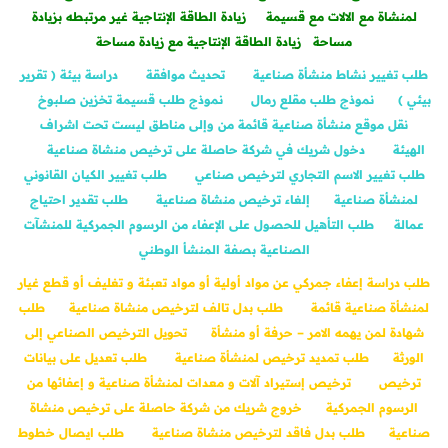
لمنشاة مع الالات مع قسيمة
زيادة الطاقة الإنتاجية غير مرتبطه بزيادة
مساحة
زيادة الطاقة الإنتاجية مع زيادة مساحة
طلب تغيير نشاط منشأة صناعية
تحديث موافقة
دراسة بيئة ( تقرير
بيئي )
نموذج طلب مقلع رمال
نموذج طلب قسيمة تخزين صلبوخ
نقل موقع منشأة صناعية قائمة من وإلى مناطق ليست تحت اشراف
الهيئة
دخول شريك في شركة حاصلة على ترخيص منشاة صناعية
طلب تغيير الاسم التجاري لترخيص صناعي
طلب تغيير الكيان القانوني
لمنشأة صناعية
إلغاء ترخيص منشاة صناعية
طلب تقدير احتياج
عمالة
طلب التأهيل للحصول على الإعفاء من الرسوم الجمركية للمنشآت
الصناعية بصفة المنشأ الوطني
طلب دراسة إعفاء جمركي عن مواد أولية أو مواد تعبئة و تغليف أو قطع غيار
لمنشأة صناعية قائمة
طلب بدل تالف لترخيص منشاة صناعية
طلب
شهادة لمن يهمه الامر – حرفة أو منشأة
تحويل الترخيص الصناعي إلى
الورثة
طلب تمديد ترخيص لمنشأة صناعية
طلب تعديل على بيانات
ترخيص
ترخيص إستيراد آلات و معدات لمنشأة صناعية و إعفائها من
الرسوم الجمركية
خروج شريك من شركة حاصلة على ترخيص منشاة
صناعية
طلب بدل فاقد لترخيص منشاة صناعية
طلب ايصال خطوط