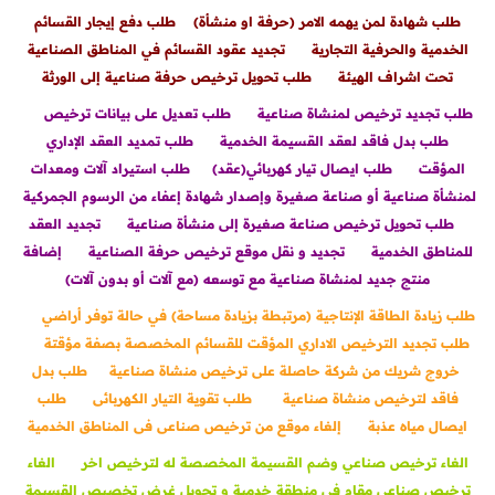
طلب شهادة لمن يهمه الامر (حرفة او منشأة)
طلب دفع إيجار القسائم
الخدمية والحرفية التجارية
تجديد عقود القسائم في المناطق الصناعية
تحت اشراف الهيئة
طلب تحويل ترخيص حرفة صناعية إلى الورثة
طلب تجديد ترخيص لمنشاة صناعية
طلب تعديل على بيانات ترخيص
طلب بدل فاقد لعقد القسيمة الخدمية
طلب تمديد العقد الإداري
المؤقت
طلب ايصال تيار كهربائي(عقد)
طلب استيراد آلات ومعدات
لمنشأة صناعية أو صناعة صغيرة وإصدار شهادة إعفاء من الرسوم الجمركية
طلب تحويل ترخيص صناعة صغيرة إلى منشأة صناعية
تجديد العقد
للمناطق الخدمية
تجديد و نقل موقع ترخيص حرفة الصناعية
إضافة
منتج جديد لمنشاة صناعية مع توسعه (مع آلات أو بدون آلات)
طلب زيادة الطاقة الإنتاجية (مرتبطة بزيادة مساحة) في حالة توفر أراضي
طلب تجديد الترخيص الاداري المؤقت للقسائم المخصصة بصفة مؤقتة
خروج شريك من شركة حاصلة على ترخيص منشاة صناعية
طلب بدل
فاقد لترخيص منشاة صناعية
طلب تقوية التيار الكهربائى
طلب
ايصال مياه عذبة
إلغاء موقع من ترخيص صناعى فى المناطق الخدمية
الغاء ترخيص صناعي وضم القسيمة المخصصة له لترخيص اخر
الغاء
ترخيص صناعي مقام فى منطقة خدمية و تحويل غرض تخصيص القسيمة