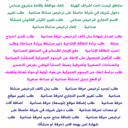
مناطق ليست تحت اشراف الهيئة
إلغاء موافقة بإقامة مشروع صناعي
دخول شريك في شركة حاصلة على ترخيص منشاة صناعية
طلب تغيير
الاسم التجاري لترخيص صناعي
طلب تغيير الكيان القانوني لمنشأة
صناعية
إلغاء ترخيص منشاة صناعية
طلب اصدار شهادة بدل تالف لترخيص حرفة صناعية
طلب تقدير احتياج
عمالة
طلب زيادة الطاقة الإنتاجية (غير مرتبطة بزيادة مساحة) وطلب
تحديد الطاقة الإنتاجية
دفع الإيجار للقسائم في المناطق الصناعية
طلب التأهيل للحصول على الإعفاء من الرسوم الجمركية للمنشآت الصناعية
والصناعات الصغيرة والحرفية بصفة المنشأ الوطني بغرض التصدير
طلب دراسة اعفاء من الرسوم الجمركية عن مواد أولية أو مواد تعبئة وتغليف
أو قطع تبديل لمنشأة صناعية أو صناعة صغيرة
طلب تجديد ترخيص حرفة صناعية
طلب بدل تالف لترخيص منشاة
صناعية
طلب تغيير الاسم التجاري لحرفة صناعية
طلب تغيير موقع
حرفة صناعية
طلب إضافة موقع (توسعة) حرفة صناعية
اضافة آلات
او معدات لحرفة صناعية
طلب دخول شريك في شركة حاصلة على
ترخيص حرفة صناعية
طلب إضافة منتج جديد لحرفة صناعية
طلب
شهادة لمن يهمه الامر (حرفة او منشأة)