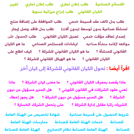
القسائم الصناعية
طلب إعلان تجاري
طلب إعلان تجاري
تغيير
الكيان القانوني
طلب إدراج ميزانية سنوية
طلب بدل تالف عقد قسيمة خدمي
طلب الموافقة على إضافة منتج
لمنشأة صناعية بدون توسعة (بدون آلات)
طلب بدل فاقد وصل إيجار
إصدار تعاقد مؤقت خدمي
تعديل الكيان القانوني
طﻠب اﻟﺤﺼوﻝ ﻋﻠﻰ
ﻤواﻓﻘﺔ ﻹﻗﺎﻤﺔ ﻤﻨﺸﺄة ﺼﻨﺎﻋﻴﺔ
ارشادات للمستثمر الصناعي
ما هو الكيان
القانوني للمنشأة ؟
ما هو الكيان القانوني للشركة ؟
كيف اطلع على
الكيان القانوني ؟
ما هو الهيكل القانوني للشركة ؟
اقرأ أيضا :
تحول الكيان القانوني للشركة إلى كيان آخر
ماذا يقصد بمعرف الكيان القانوني ؟
ما معنى كيان الشركة ؟
ماذا
تعني عقود الشركات في القانون الكويتي ؟
هل المدير مسؤول عن ديون
الشركة ؟
هل المدير مسؤول عن ديون الشركة ؟
هل يجوز إعطاء
الشريك راتبا مقابل إدارة الشركة ؟
متى يتحمل الشركاء الخسارة ؟
شروط الحصول على قسيمة صناعية
شهادة تخصيص من الهيئة العامة
للصناعة
خدمات الهيئة العامة للصناعة
ممارسات الهيئة العامة
للصناعة
الهيئة العامة للصناعة
نظام التصاريح
الهيئة العامة للصناعة