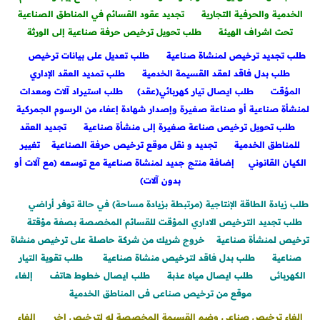
الخدمية والحرفية التجارية
تجديد عقود القسائم في المناطق الصناعية
تحت اشراف الهيئة
طلب تحويل ترخيص حرفة صناعية إلى الورثة
طلب تجديد ترخيص لمنشاة صناعية
طلب تعديل على بيانات ترخيص
طلب بدل فاقد لعقد القسيمة الخدمية
طلب تمديد العقد الإداري
المؤقت
طلب ايصال تيار كهربائي(عقد)
طلب استيراد آلات ومعدات
لمنشأة صناعية أو صناعة صغيرة وإصدار شهادة إعفاء من الرسوم الجمركية
طلب تحويل ترخيص صناعة صغيرة إلى منشأة صناعية
تجديد العقد
للمناطق الخدمية
تجديد و نقل موقع ترخيص حرفة الصناعية
تغيير
الكيان القانوني
إضافة منتج جديد لمنشاة صناعية مع توسعه (مع آلات أو
بدون آلات)
طلب زيادة الطاقة الإنتاجية (مرتبطة بزيادة مساحة) في حالة توفر أراضي
طلب تجديد الترخيص الاداري المؤقت للقسائم المخصصة بصفة مؤقتة
ترخيص لمنشأة صناعية
خروج شريك من شركة حاصلة على ترخيص منشاة
صناعية
طلب بدل فاقد لترخيص منشاة صناعية
طلب تقوية التيار
الكهربائى
طلب ايصال مياه عذبة
طلب ايصال خطوط هاتف
إلغاء
موقع من ترخيص صناعى فى المناطق الخدمية
الغاء ترخيص صناعي وضم القسيمة المخصصة له لترخيص اخر
الغاء