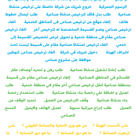
الرسوم الجمركية
خروج شريك من شركة حاصلة على ترخيص منشاة
صناعية
طلب بدل فاقد لترخيص منشاة صناعية
طلب ايصال خطوط
هاتف
إلغاء موقع من ترخيص صناعى فى المناطق الخدمية
الغاء
ترخيص صناعي وضم القسيمة المخصصة له لترخيص آخر
الغاء ترخيص
صناعي مقام فى منطقة خدمية و تحويل غرض تخصيص القسيمة إلى
خدمي
الغاء ترخيص لمنشاة صناعية مقام على قسيمة ليست تحت
اشراف الهيئة
دخول شريك في شركة
الغاء ترخيص صناعى لتوطين
موافقة على مشروع صناعى
طلب إعادة تشغيل منشاة صناعية
طلب رهن و تحديد أوصاف عقار
للقسائم في المناطق الصناعية
إلغاء ترخيص صناعي مقام على قسيمة
بمنطقة صناعية لنقل ترخيص صناعي آخر مقام في منطقة خدمية
طلب
تعديل و اضافة علي رخصة بناء منشاة صناعية
طلب استصدار رخصة
بناء منشاة صناعية
وقف الترخيص من العميل
تمديد الوقف من
العميل
طلب إدراج ميزانية سنوية
تعديل الهاتف والايميل
المسح
الصناعي
متى تأسست الهيئة ؟
من هو وزير التجارة والصناعة الكويتي ؟
متى
ازدهرت الصناعة ؟
ما هو دور الصناعة ؟
ما هو دور الصناعة ؟
ما