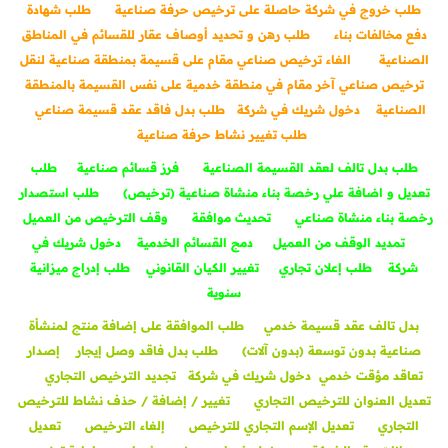
طلب خروج في شركة حاصلة على ترخيص حرفة صناعية
طلب شهادة
دفع مخالفات بناء
طلب رهن و تحديد أوصاف عقار للقسائم في المناطق
الصناعية
الغاء ترخيص صناعي مقام على قسيمة بمنطقة صناعية لنقل
ترخيص صناعي آخر مقام في منطقة خدمية على نفس القسيمة بالمنطقة
الصناعية
دخول شريك في شركة
طلب بدل فاقد عقد قسيمة صناعي
طلب تغيير نشاط حرفة صناعية
طلب بدل تالف لعقد القسيمة الصناعية
فرز قسائم صناعية
طلب
تعديل و اضافة علي رخصة بناء منشاة صناعية (ترخيص)
طلب استصدار
رخصة بناء منشاة صناعي
تحديث موافقة
وقف الترخيص من العميل
تمديد الوقف من العميل
دمج القسائم الخدمية
دخول شريك في
شركة
طلب إعلان تجاري
تغيير الكيان القانوني
طلب إدراج ميزانية
سنوية
بدل تالف عقد قسيمة خدمي
طلب الموافقة على إضافة منتج لمنشأة
صناعية بدون توسعة (بدون آلات)
طلب بدل فاقد وصل إيجار
إصدار
تعاقد مؤقت خدمي
دخول شريك في شركة
تجديد الترخيص التجاري
تعديل العنوان للترخيص التجاري
تغيير / إضافة / حذف نشاط للترخيص
التجاري
تعديل الإسم التجاري للترخيص
إلغاء الترخيص
تعديل