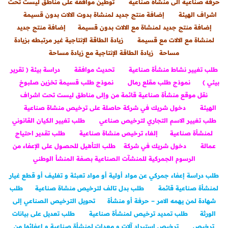
حرفة صناعية الى منشأه صناعية
توطين موافقة على مناطق ليست تحت
اشراف الهيئة
إضافة منتج جديد لمنشاة بدوت الالات بدون قسيمة
إضافة منتج جديد لمنشاة مع الالات بدون قسيمة
إضافة منتج جديد
لمنشاة مع الالات مع قسيمة
زيادة الطاقة الإنتاجية غير مرتبطه بزيادة
مساحة
زيادة الطاقة الإنتاجية مع زيادة مساحة
طلب تغيير نشاط منشأة صناعية
تحديث موافقة
دراسة بيئة ( تقرير
بيئي )
نموذج طلب مقلع رمال
نموذج طلب قسيمة تخزين صلبوخ
نقل موقع منشأة صناعية قائمة من وإلى مناطق ليست تحت اشراف
الهيئة
دخول شريك في شركة حاصلة على ترخيص منشاة صناعية
طلب تغيير الاسم التجاري لترخيص صناعي
طلب تغيير الكيان القانوني
لمنشأة صناعية
إلغاء ترخيص منشاة صناعية
طلب تقدير احتياج
عمالة
دخول شريك في شركة
طلب التأهيل للحصول على الإعفاء من
الرسوم الجمركية للمنشآت الصناعية بصفة المنشأ الوطني
طلب دراسة إعفاء جمركي عن مواد أولية أو مواد تعبئة و تغليف أو قطع غيار
لمنشأة صناعية قائمة
طلب بدل تالف لترخيص منشاة صناعية
طلب
شهادة لمن يهمه الامر – حرفة أو منشأة
تحويل الترخيص الصناعي إلى
الورثة
طلب تمديد ترخيص لمنشأة صناعية
طلب تعديل على بيانات
ترخيص
ترخيص إستيراد آلات و معدات لمنشأة صناعية و إعفائها من