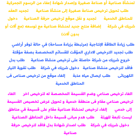
لمنشأة صناعية أو صناعة صغيرة وإصدار شهادة إعفاء من الرسوم الجمركية
طلب تحويل ترخيص صناعة صغيرة إلى منشأة صناعية
تجديد العقد
للمناطق الخدمية
تجديد و نقل موقع ترخيص حرفة الصناعية
دخول
شريك في شركة
إضافة منتج جديد لمنشاة صناعية مع توسعه (مع آلات أو
بدون آلات)
طلب زيادة الطاقة الإنتاجية (مرتبطة بزيادة مساحة) في حالة توفر أراضي
طلب تجديد الترخيص الاداري المؤقت للقسائم المخصصة بصفة مؤقتة
خروج شريك من شركة حاصلة على ترخيص منشاة صناعية
طلب بدل
فاقد لترخيص منشاة صناعية
دخول شريك في شركة
طلب تقوية التيار
الكهربائى
طلب ايصال مياه عذبة
إلغاء موقع من ترخيص صناعى فى
المناطق الخدمية
الغاء ترخيص صناعي وضم القسيمة المخصصة له لترخيص اخر
الغاء
ترخيص صناعي مقام فى منطقة خدمية و تحويل غرض تخصيص القسيمة
إلى خدمي
إلغاء ترخيص لمنشاة صناعية مقام على قسيمة في مناطق
ليست تابعة للهيئة
طلب هدم مبانى قسيمة داخل المناطق الصناعية
دخول شريك في شركة
طلب اصدار شهادة بدل فاقد لترخيص حرفة
صناعية