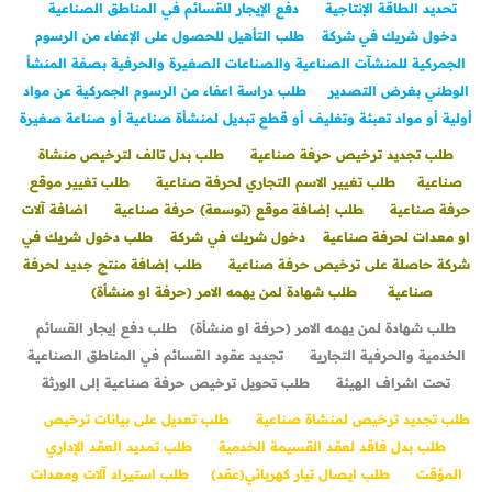
تحديد الطاقة الإنتاجية
دفع الإيجار للقسائم في المناطق الصناعية
دخول شريك في شركة
طلب التأهيل للحصول على الإعفاء من الرسوم
الجمركية للمنشآت الصناعية والصناعات الصغيرة والحرفية بصفة المنشأ
الوطني بغرض التصدير
طلب دراسة اعفاء من الرسوم الجمركية عن مواد
أولية أو مواد تعبئة وتغليف أو قطع تبديل لمنشأة صناعية أو صناعة صغيرة
طلب تجديد ترخيص حرفة صناعية
طلب بدل تالف لترخيص منشاة
صناعية
طلب تغيير الاسم التجاري لحرفة صناعية
طلب تغيير موقع
حرفة صناعية
طلب إضافة موقع (توسعة) حرفة صناعية
اضافة آلات
او معدات لحرفة صناعية
دخول شريك في شركة
طلب دخول شريك في
شركة حاصلة على ترخيص حرفة صناعية
طلب إضافة منتج جديد لحرفة
صناعية
طلب شهادة لمن يهمه الامر (حرفة او منشأة)
طلب شهادة لمن يهمه الامر (حرفة او منشأة)
طلب دفع إيجار القسائم
الخدمية والحرفية التجارية
تجديد عقود القسائم في المناطق الصناعية
تحت اشراف الهيئة
طلب تحويل ترخيص حرفة صناعية إلى الورثة
طلب تجديد ترخيص لمنشاة صناعية
طلب تعديل على بيانات ترخيص
طلب بدل فاقد لعقد القسيمة الخدمية
طلب تمديد العقد الإداري
المؤقت
طلب ايصال تيار كهربائي(عقد)
طلب استيراد آلات ومعدات