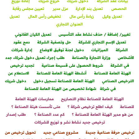
بيانات عقد الشركة
دخول شريك
خروج شريك
إعادة توزيع
الحصص
تعديل بند الإدارة
عزل مدير
تعيين مجلس رقابة
تعديل وكيل
زيادة رأس مال
تخفيض رأس المال
تعديل
العنوان التجاري
تغيير/ إضافة / حذف نشاط عقد التأسيس
تعديل الكيان القانوني
تعديل الإسم التجاري للشركة
حل وتصفية الشركة
دمج عقود
الشركة
الميزانيات
دخول لجنة توفيق الاوضاع
إدارة شركات
الأشخاص
وزارة التجارة والصناعة
طلب إجراء تعديل دخول شركاء جدد
في الشركة
شروط الحصول على قسيمة صناعية
تجديد ترخيص
الهيئة العامة للصناعة
أنشطة الهيئة العامة للصناعة
الاستعلام عن
الترخيص الصناعي
الهيئة العامة للصناعة تسجيل دخول
دخول شريك
في شركة
شهادة تخصيص من الهيئة العامة للصناعة
الهيئة العامة للصناعة نظام التصاريح
ممارسات الهيئة العامة
للصناعة
كيف اطلع ترخيص شركة ؟
متى تأسست هيئة الصناعة ؟
من هو مدير الهيئة العامة للصناعة ؟
كم عدد الصناعة ؟
طلب إصدار
ترخيص جديد نشاط نشر و توزيع للشركات
ترخيص حرفة صناعية جديدة
مشروع صناعي جديد
تحويل ترخيص من