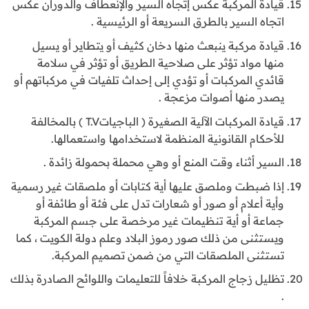
قيادة المركبة عكس إتجاه السير والإنعطاف والدوران عكس
اتجاه السير بالطرق السريعة أو الرئيسية .
قيادة مركبة ينبعث منها دخان كثيف أو يتطاير أو يسيل
منها مواد تؤثر على صلاحية الطريق أو تؤثر في سلامة
قائدي المركبات أو تؤدي إلى إحداث تلفيات في مركباتهم أو
يصدر منها أصوات مزعجة .
قيادة المركبات الآلية الصغيرة ( الباجياتT.V ) بالمخالفة
للأحكام القانونية المنظمة لاستخدامها واستعمالها.
السير أثناء وقت المنع أو وهي محملة بحمولة زائدة .
إذا ضبطت وملصق عليها أية كتابات أو ملصقات غير رسمية
وأية أعلام أو صور أو شعارات تدل على فئة أو طائفة أو
جماعة أو أية تنظيمات غير مرخصة على جسم المركبة
ويستثنى من ذلك صور رموز البلاد وعلم دولة الكويت ، كما
تستثنى الملصقات التي من ضمن تصميم المركبة.
تظليل زجاج المركبة خلافاً للتعليمات واللوائح الصادرة بذلك
.