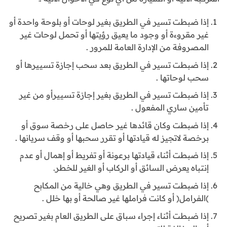
إذا ضبطت تسير في الطريق بغير لوحات أو بلوحة واحدة أو
غير مقروءة أو وجود ما يعيق رؤيتها أو تحمل لوحات غير
المصروفة من الإدارة العامة للمرور .
إذا ضبطت تسير في الطريق بعد سحب إجازة تسييرها أو
سحب لوحاتها .
إذا ضبطت تسير في الطريق بغير إجازة تسييرأو من غير
تأمين ساري المفعول .
إذا ضبطت وكان قائدها غير حاصل على رخصة سوق أو
برخصة لاتجيز له قيادتها أو تقرر سحبها أو وقف سريانها .
إذا ضبطت أثناء قيادتها برعونة أو تفريط أو إهمال أو عدم
إنتباه يعرض السائق أو الركاب أو الغير للخطر.
إذا ضبطت تسير في الطريق وهي خالية من المكابح
)الفرامل( أو كانت فراملها غير صالحة أو بها خلل .
إذا ضبطت أثناء إجراء سباق على الطريق العام بغير تصريح