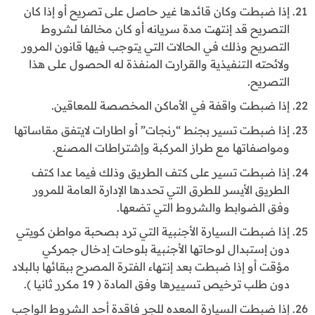
إذا ضبطت وكان قائدها غير حاصل على تصريح أو إذا كان
التصريح قد إنتهت مدة سريانه أو كان مخالفا لشروط
التصريح وذلك في الحالات التي يتوجب فيها قانون المرور
ولائحته التنفيذية والقرارت المنفذة له الحصول على هذا
التصريح.
إذا ضبطت واقفة في الأماكن المخصصة للمعاقين.
إذا ضبطت تسير بجنط “رنجات” أو اطارات لايتفق مقاساتها
ومواصفاتها مع طراز المركبة وإشتراطات المصنع.
إذا ضبطت تسير على كتف الطريق وذلك فيما عدا كتف
الطريق الأيسر للطرق التي تحددها الإدارة العامة للمرور
وفق الضوابط والشروط التي تضعها.
إذا ضبطت السيارة الأجنبية التي ترد بصحبة مواطن كويتي
دون إستبدال لوحاتها الأجنبية بلوحات إدخال جمركي
مؤقت أو إذا ضبطت بعد إنتهاء الفترة المصرح ببقائها بالبلاد
دون طلب ترخيص تسييرها وفق المادة ( 19 مكرر ثانيا ).
إذا ضبطت السيارة المعده للجر فاقدة أحد الشروط الواجب