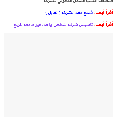
فتختلف حسب الشكل القانوني للشركة
أقرأ أيضا:
فسخ عقد الشركة ( تقابل )
أقرأ أيضا:
تأسيس شركة شخص واحد ـ غير هادفة للربح