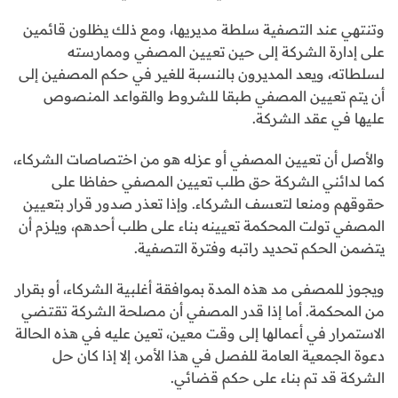
وتنتهي عند التصفية سلطة مديريها، ومع ذلك يظلون قائمين
على إدارة الشركة إلى حين تعيين المصفي وممارسته
لسلطاته، ويعد المديرون بالنسبة للغير في حكم المصفين إلى
أن يتم تعيين المصفي طبقا للشروط والقواعد المنصوص
عليها في عقد الشركة.
والأصل أن تعيين المصفي أو عزله هو من اختصاصات الشركاء،
كما لدائني الشركة حق طلب تعيين المصفي حفاظا على
حقوقهم ومنعا لتعسف الشركاء. وإذا تعذر صدور قرار بتعيين
المصفي تولت المحكمة تعيينه بناء على طلب أحدهم، ويلزم أن
يتضمن الحكم تحديد راتبه وفترة التصفية.
ويجوز للمصفى مد هذه المدة بموافقة أغلبية الشركاء، أو بقرار
من المحكمة. أما إذا قدر المصفي أن مصلحة الشركة تقتضي
الاستمرار في أعمالها إلى وقت معين، تعين عليه في هذه الحالة
دعوة الجمعية العامة للفصل في هذا الأمر، إلا إذا كان حل
الشركة قد تم بناء على حكم قضائي.