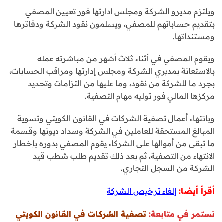
ويلتزم مديرو الشركة ومجلس إدارتها فور تعيين المصفي
بتقديم حساباتهم للمصفي، ويسلمون نقود الشركة ودفاترها
ومستنداتها.
ويقوم المصفي في أثناء ثلاث أشهر من مباشرته عمله
بالاستعانة بمديري الشركة ومجلس إدارتها ومراقب الحسابات،
بجرد ما للشركة من نقود، وما عليها من التزامات وتحديد
مركزها المالي فور توليه مهام التصفية.
وبانتهاء أعمال تصفية الشركات في القانون الكويتي وتسوية
المبالغ المستحقة للعاملين في الشركة وسداد ديونها وقسمة
ما تبقى من أموالها على الشركاء يقوم المصفي بدوره بإخطار
الانتهاء من التصفية، ثم بعد ذلك تقديم طلب شطب قيد
الشركة من السجل التجاري.
أقرأ أيضا:
إلغاء ترخيص الشركة
نستمر في متابعة:
تصفية الشركات في القانون الكويتي