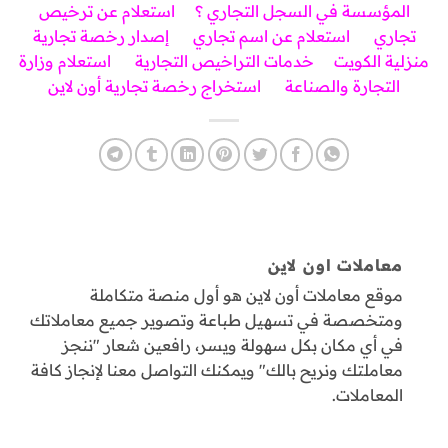
المؤسسة في السجل التجاري ؟
استعلام عن ترخيص
تجاري
استعلام عن اسم تجاري
إصدار رخصة تجارية
منزلية الكويت
خدمات التراخيص التجارية
استعلام وزارة
التجارة والصناعة
استخراج رخصة تجارية أون لاين
معاملات اون لاين
موقع معاملات أون لاين هو أول منصة متكاملة
ومتخصصة في تسهيل طباعة وتصوير جميع معاملاتك
في أي مكان بكل سهولة ويسر، رافعين شعار "ننجز
معاملتك ونريح بالك" ويمكنك التواصل معنا لإنجاز كافة
المعاملات.