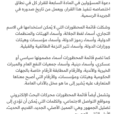
دعوة المسؤولين في المادة السابعة للقرار كل في نطاق
اختصاصه تنفيذ هذا القرار، ويعمل من تاريخ صدوره في
الجريدة الرسمية.
وشكلت قائمة المحظورات التي لا يُمكن استخدامها في الاسم
التجاري، أسماء لفظ الجلالة، وأسماء الهيئات والمنظمات
الدولية، وأسماء رموز الدولة، وأسماء مؤسسات وهيئات
ووزارات الدولة، وأسماء تثير النزعة الطائفية والقبلية.
كما تضم قائمة المحظورات أسماء مضمونها سياسي أو
عسكري، وأسماء دينية، وأسماء جمعيات النفع العام والمبرات
الخيرية والأندية، والأرقام المطابقة لأرقام خاصة بالجهات
الحكومية وهيئات ومؤسسات، والأرقام التي أصبح معناها
المتعارف عليه يُشير إلى ما هو مخل بالآداب العامة.
وتشمل أيضاً قائمة المحظورات محركات البحث الإلكتروني
ومواقع التواصل الاجتماعي، والكلمات التي يُمكن أن تؤدي إلى
تضليل الجمهور وهي: المميز، الأصلي، الجديد، القديم، الحديث،
الأول، الثاني، العصري.