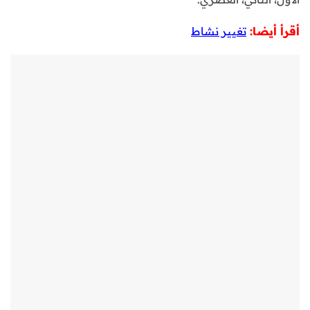
أقرأ أيضا:
تغيير نشاط