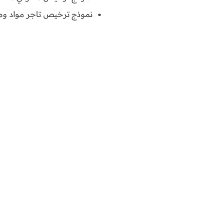
نموذج ترخيص تاجر مواد ومعد