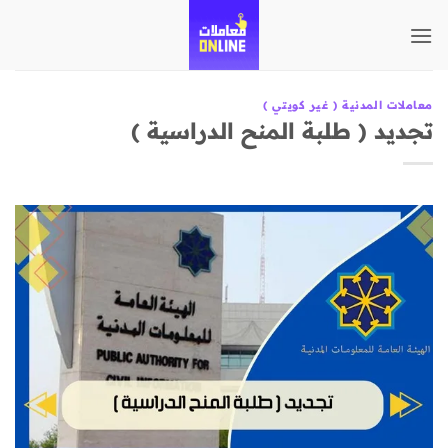
تخطي
للمحتوى
معاملات المدنية ( غير كويتي )
تجديد ( طلبة المنح الدراسية )