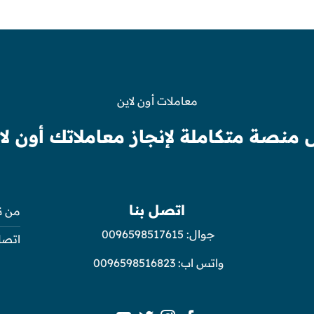
معاملات أون لاين
 منصة متكاملة لإنجاز معاملاتك أون لا
اتصل بنا
من ن
جوال:
0096598517615
اتصل
واتس اب:
0096598516823