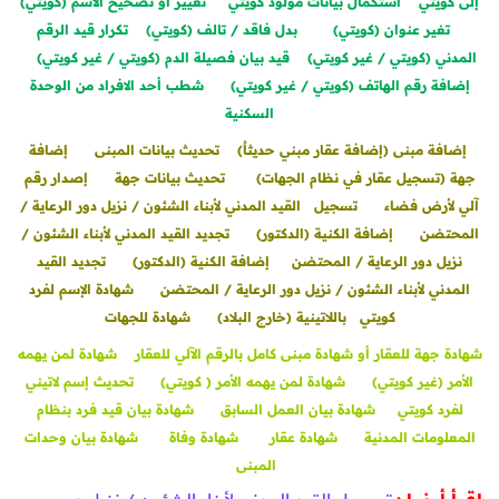
إلى كويتي
استكمال بيانات مولود كويتي
تغيير أو تصحيح الاسم (كويتي)
تغير عنوان (كويتي)
بدل فاقد / تالف (كويتي)
تكرار قيد الرقم
المدني (كويتي / غير كويتي)
قيد بيان فصيلة الدم (كويتي / غير كويتي)
إضافة رقم الهاتف (كويتي / غير كويتي)
شطب أحد الافراد من الوحدة
السكنية
إضافة مبنى (إضافة عقار مبني حديثاٌ)
تحديث بيانات المبنى
إضافة
جهة (تسجيل عقار في نظام الجهات)
تحديث بيانات جهة
إصدار رقم
آلي لأرض فضاء
تسجيل القيد المدني لأبناء الشئون / نزيل دور الرعاية /
المحتضن
إضافة الكنية (الدكتور)
تجديد القيد المدني لأبناء الشئون /
نزيل دور الرعاية / المحتضن
إضافة الكنية (الدكتور)
تجديد القيد
المدني لأبناء الشئون / نزيل دور الرعاية / المحتضن
شهادة الإسم لفرد
كويتي باللاتينية (خارج البلاد)
شهادة للجهات
شهادة جهة للعقار أو شهادة مبنى كامل بالرقم الآلي للعقار
شهادة لمن يهمه
الأمر (غير كويتي)
شهادة لمن يهمه الأمر ( كويتي)
تحديث إسم لاتيني
لفرد كويتي
شهادة بيان العمل السابق
شهادة بيان قيد فرد بنظام
المعلومات المدنية
شهادة عقار
شهادة وفاة
شهادة بيان وحدات
المبنى