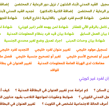
جيل القيد المدني لأبناء الشئون / نزيل دور الرعاية / المحتضن
إضافة 
ور الرعاية / المحتضن
إضافة الكنية (الدكتور)
تجديد القيد المدني لأبنا
حتضن
شهادة الإسم لفرد كويتي باللاتينية (خارج البلاد)
شهادة للجه
امل بالرقم الآلي للعقار
شهادة لمن يهمه الأمر (غير كويتي)
شهادة لم
بيان العمل السابق
شهادة بيان قيد فرد بنظام المعلومات المدنية
ش
شهادة بيان وحدات المبنى
اجراء تعديل وضع لغير محددي الجنسية
تسجيل مولود خليجي
تغيير عنوان لفرد خليجي
التجديد لفرد خليجي
يير أو تصحيح الأسم خليجي
تغير أو تصحيح جنسية خليجي
فصل مل
معاملات لدى الهيئة العامة للمعلومات المدنية
تغيير العنوان في بطاق
للوافد
ن السكن ؟
كم غرامة عدم تغيير العنوان في البطاقة المدنية ؟
كيف أغ
 المدني الكويتي ؟
ضوابط وعقوبات لمواجهة التلاعب بقيود عناوين ا
أعرف الحالة الاجتماعية لشخص في الكويت ؟
تغيير العنوان في البطاقة