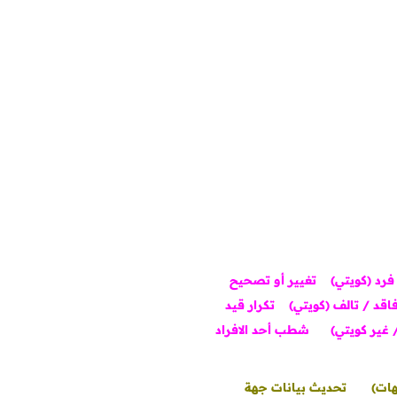
رد (كويتي)
تغيير أو تصحيح
اقد / تالف (كويتي)
تكرار قيد
 غير كويتي)
شطب أحد الافراد
هات)
تحديث بيانات جهة