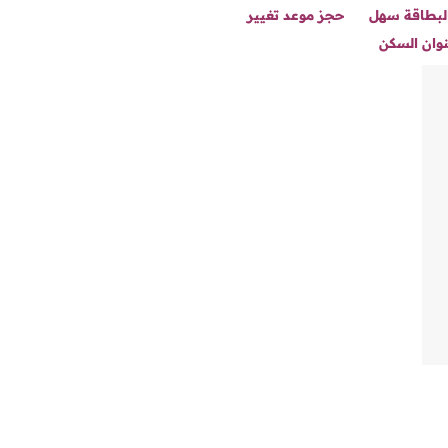
البطاقة سهل
حجز موعد تغيير
وان السكن