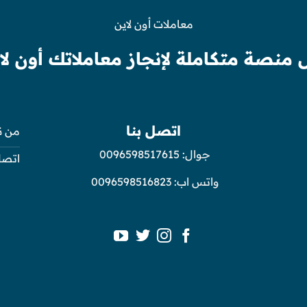
معاملات أون لاين
 منصة متكاملة لإنجاز معاملاتك أون لا
اتصل بنا
من ن
جوال:
0096598517615
اتصل
واتس اب:
0096598516823