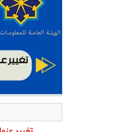
تغيير عنو