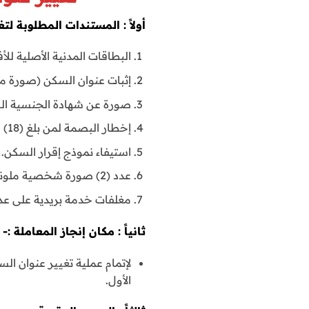
أولاً : المستندات المطلوبة 
البطاقات المدنية الأصلية لل
إثبات عنوان السكن (صورة من
صورة عن شهادة الجنسية الكويتية لمن 
إخطار البصمة لمن بلغ (18) سنة فأكثر ولم يسبق تقديمه للهيئة.
استيفاء نموذج إقرار السكن.
عدد (2) صورة شخصية ملونة حديثة لمن بلغ (10) سنوات فأكثر.
مغلفات خدمة بريدية على عدد 
ثانياً : مكان إنجاز المعاملة :-
لإتمام عملية تغيير عنوان 
الأول.