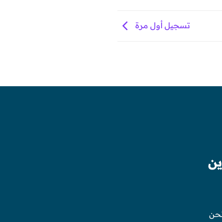
تسجيل أول مرة
ين
حن