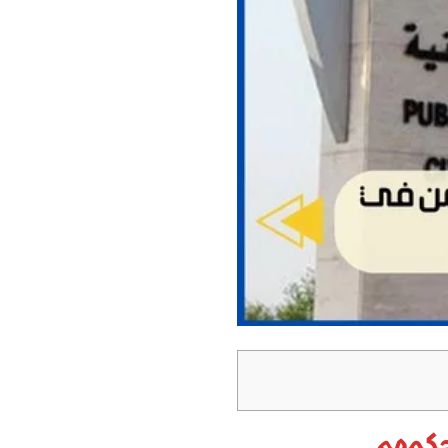
حكمهم