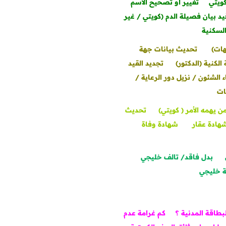
ويتي
تغيير أو تصحيح الاسم
يد بيان فصيلة الدم (كويتي / غير
السكنية
هات)
تحديث بيانات جهة
الكنية (الدكتور)
تجديد القيد
ء الشئون / نزيل دور الرعاية /
ات
ن يهمه الأمر ( كويتي)
تحديث
هادة عقار
شهادة وفاة
بدل فاقد/ تالف خليجي
ة خليجي
بطاقة المدنية ؟
كم غرامة عدم