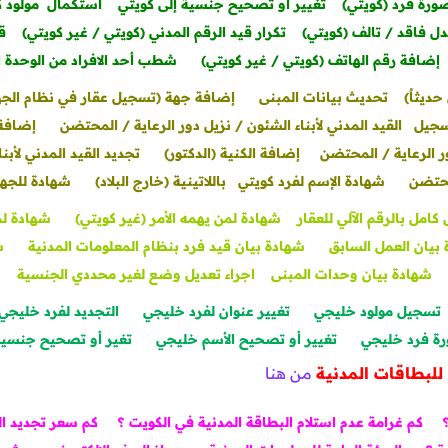
رة فرد (كويتي)
تغيير أو تصحيح جنسية إلى كويتي
استكمال مولود ك
دل فاقد / تالف (كويتي)
تكرار قيد الرقم المدني (كويتي / غير كويتي)
ق
إضافة رقم الهاتف (كويتي / غير كويتي)
شطب أحد الافراد من الوحدة 
ديثاٌ)
تحديث بيانات المبنى
إضافة جهة (تسجيل عقار في نظام الج
جيل القيد المدني لأبناء الشئون / نزيل دور الرعاية / المحتضن
إضافة 
ور الرعاية / المحتضن
إضافة الكنية (الدكتور)
تجديد القيد المدني لأبنا
حتضن
شهادة الإسم لفرد كويتي باللاتينية (خارج البلاد)
شهادة للجه
امل بالرقم الآلي للعقار
شهادة لمن يهمه الأمر (غير كويتي)
شهادة لم
بيان العمل السابق
شهادة بيان قيد فرد بنظام المعلومات المدنية
ش
شهادة بيان وحدات المبنى
اجراء تعديل وضع لغير محددي الجنسية
تسجيل مولود خليجي
تغيير عنوان لفرد خليجي
التجديد لفرد خليجي
ة فرد خليجي
تغيير أو تصحيح الأسم خليجي
تغير أو تصحيح جنسي
للبطاقات المدنية
من هنا
كم غرامة عدم استلام البطاقة المدنية في الكويت ؟
كم سعر تجديد ال