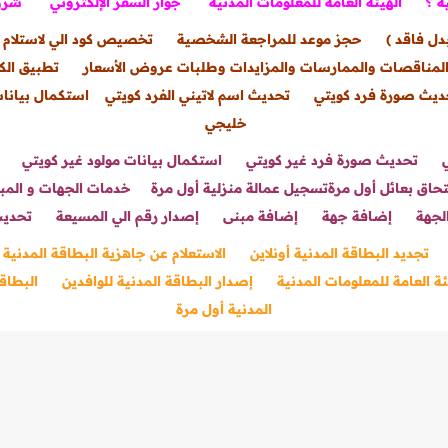
ة ؟
الهيئة العامة للمعلومات المدنية
جواز السفر الإلكتروني
شروط
دل فاقد )
حجز موعد للمراجعة الشخصية
تخصيص كود الي لاستلام 
لمناقصات والممارسات والمزايدات وطلبات عروض الأسعار
تطبيق الك
ديث صورة فرد كويتي
تحديث اسم لاتيني الفرد كويتي
استكمال بيانات
خليجي
تحديث صورة فرد غير كويتي
استكمال بيانات مولود غير كويتي
حاق بعائل أول مرة
تسجيل عمالة منزلية أول مرة
خدمات الجهات و المب
لجهة
إضافة جهة
إضافة مبنى
إصدار رقم الي المسيعة
تحديث
تجديد البطاقة المدنية أونلاين
الاستعلام عن جاهزية البطاقة المدنية 
ئة العامة للمعلومات المدنية
إصدار البطاقة المدنية للوافدين
البطاقة
المدنية أول مرة