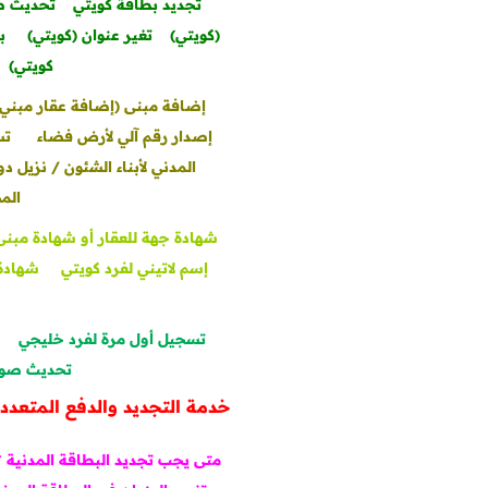
تجديد بطاقة كويتي
تحديث صو
(كويتي)
تغير عنوان (كويتي)
ب
كويتي)
إضافة مبنى (إضافة عقار مبني ح
إصدار رقم آلي لأرض فضاء
تس
المدني لأبناء الشئون / نزيل د
الم
شهادة جهة للعقار أو شهادة مبنى ك
إسم لاتيني لفرد كويتي
شهادة 
تسجيل أول مرة لفرد خليجي
تحديث صور
خدمة التجديد والدفع المتعدد 
متى يجب تجديد البطاقة المدنية ؟