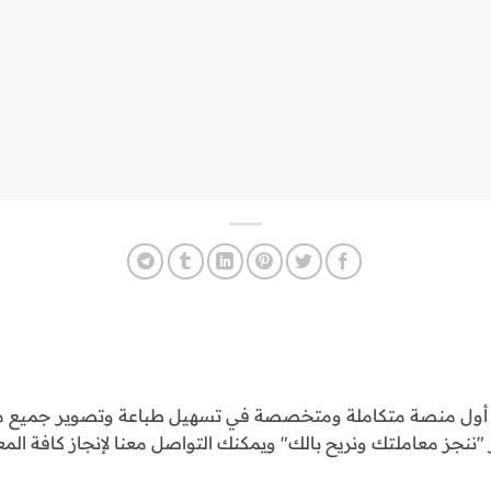
و أول منصة متكاملة ومتخصصة في تسهيل طباعة وتصوير جميع مع
ننجز معاملتك ونريح بالك" ويمكنك التواصل معنا لإنجاز كافة المع