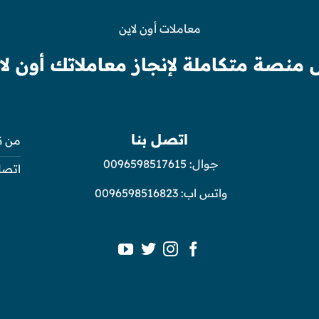
معاملات أون لاين
 منصة متكاملة لإنجاز معاملاتك أون لا
اتصل بنا
من ن
جوال:
0096598517615
اتصل
واتس اب:
0096598516823