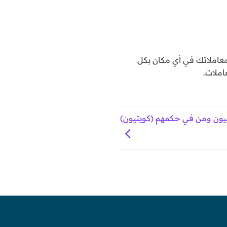
املاتك في أي مكان بكل
املات.
يون ومن في حكمهم (كويتيون)