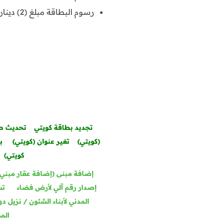
رسوم البطاقة مبلغ (2) دينار كويتي عن كل بطاقة .
تجديد بطاقة كويتي
تحديث صو
(كويتي)
تغير عنوان (كويتي)
ب
كويتي)
إضافة مبنى (إضافة عقار مبني ح
إصدار رقم آلي لأرض فضاء
تس
المدني لأبناء الشئون / نزيل د
الم