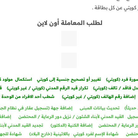
لطلب المعاملة أون لاين
رة فرد (كويتي)
تغيير أو تصحيح جنسية إلى كويتي
استكمال مولود ك
دل فاقد / تالف (كويتي)
تكرار قيد الرقم المدني (كويتي / غير كويتي)
ق
إضافة رقم الهاتف (كويتي / غير كويتي)
شطب أحد الافراد من الوحدة 
ديثاٌ)
تحديث بيانات المبنى
إضافة جهة (تسجيل عقار في نظام الج
جيل القيد المدني لأبناء الشئون / نزيل دور الرعاية / المحتضن
إضافة 
ور الرعاية / المحتضن
إضافة الكنية (الدكتور)
تجديد القيد المدني لأبنا
حتضن
شهادة الإسم لفرد كويتي باللاتينية (خارج البلاد)
شهادة للجه