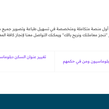
و أول منصة متكاملة ومتخصصة في تسهيل طباعة وتصوير جميع مع
ننجز معاملتك ونريح بالك" ويمكنك التواصل معنا لإنجاز كافة المع
تغيير عنوان السكن دبلوماس
بلوماسيون ومن في حكمهم