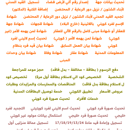
تحديث بيانات جهة
إصدار رقم آلي لأرض فضاء
تسجيل القيد المدني
لأبناء الشئون / نزيل دور الرعاية / المحتضن
إضافة الكنية (الدكتور)
تجديد القيد المدني لأبناء الشئون / نزيل دور الرعاية / المحتضن
شهادة
الإسم لفرد كويتي باللاتينية (خارج البلاد)
شهادة للجهات
شهادة جهة
للعقار أو شهادة مبنى كامل بالرقم الآلي للعقار
شهادة لمن يهمه الأمر (غير
كويتي)
شهادة لمن يهمه الأمر ( كويتي)
تحديث إسم لاتيني لفرد
كويتي
شهادة بيان العمل السابق
شهادة بيان قيد فرد بنظام
المعلومات المدنية
شهادة عقار
شهادة وفاة
شهادة بيان وحدات
المبنى
دفع الرسوم ( بطاقة – مخالفة – بدل فاقد)
حجز موعد للمراجعة
الشخصية
الخصيص كود الي لاستلام بطاقة أول مرة)
تخصيص كود
ل لاستلام بطاقة بدل فاقد)
المناقصات والممارسات والمزايدات وطلبات
عروض الأسعار
تطبيق الكويتي
خدمة توصيل البطاقات المدنية
خدمات الأفراد
تحديث صورة فرد كويتي
تحديث صورة فرد كويتي
تحديث اسم لاتيني لفرد كويتي
تي
التجديد لفرد
خليجي
تحديث صورة فرد خليجي
استكمال بيانات مولود غير كويتي
تسجيل وإعادة قيد مادة 17/18/19/13/24
تسجيل عمالة منزليى أول
مرة
استكمال بيانات مولود كويتي
تحديث صورة فرد غير كويتي